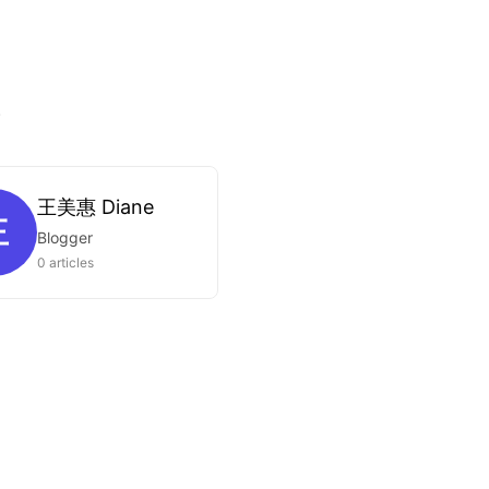
.
王美惠 Diane
王
Blogger
0 articles