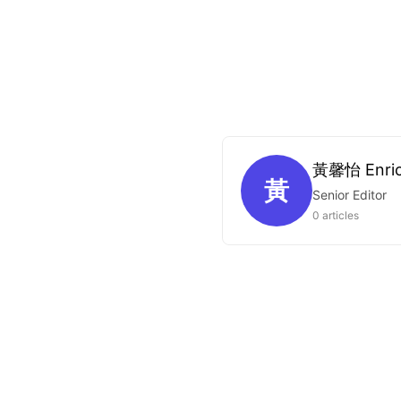
黃馨怡 Enri
黃
Senior Editor
0 articles