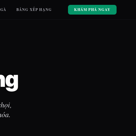
 GÀ
BẢNG XẾP HẠNG
KHÁM PHÁ NGAY
ng
họi,
hóa.