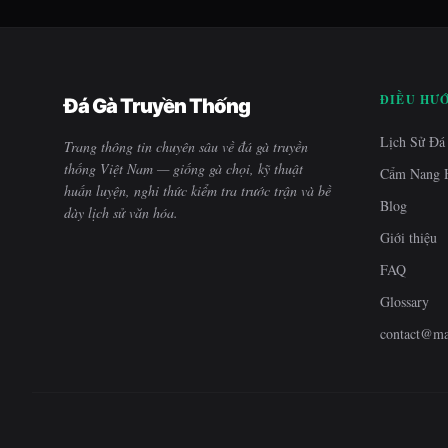
ĐIỀU HƯ
Đá Gà Truyền Thống
Lịch Sử Đá
Trang thông tin chuyên sâu về đá gà truyền
thống Việt Nam — giống gà chọi, kỹ thuật
Cẩm Nang
huấn luyện, nghi thức kiểm tra trước trận và bề
Blog
dày lịch sử văn hóa.
Giới thiệu
FAQ
Glossary
contact@ma