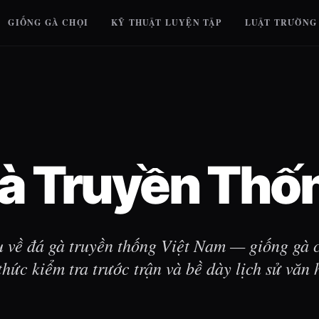
GIỐNG GÀ CHỌI
KỸ THUẬT LUYỆN TẬP
LUẬT TRƯỜNG
à Truyền Thố
u về đá gà truyền thống Việt Nam — giống gà c
thức kiểm tra trước trận và bề dày lịch sử văn 