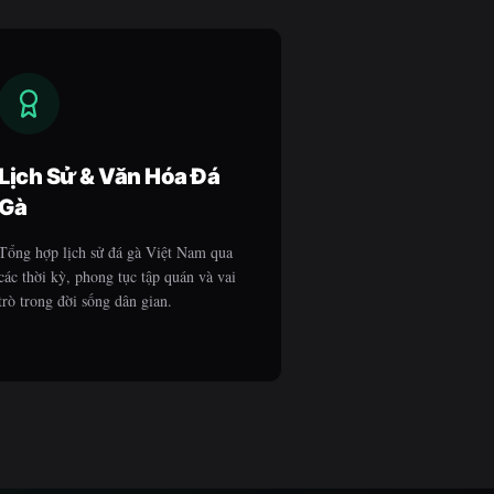
Lịch Sử & Văn Hóa Đá
Gà
Tổng hợp lịch sử đá gà Việt Nam qua
các thời kỳ, phong tục tập quán và vai
trò trong đời sống dân gian.