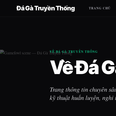
Đá Gà Truyền Thống
TRANG CHỦ
VỀ ĐÁ GÀ TRUYỀN THỐNG
Về Đá G
Trang thông tin chuyên sâ
kỹ thuật huấn luyện, nghi 