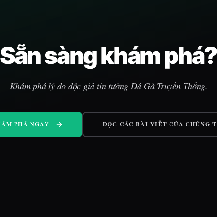
Sẵn sàng khám phá?
Khám phá lý do độc giả tin tưởng Đá Gà Truyền Thống.
HÁM PHÁ NGAY
ĐỌC CÁC BÀI VIẾT CỦA CHÚNG T